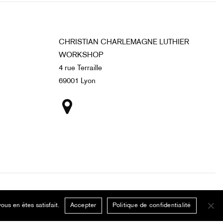
CHRISTIAN CHARLEMAGNE LUTHIER
WORKSHOP
4 rue Terraille
69001 Lyon
Legal notice
Privacy policy
ous en êtes satisfait.
Accepter
Politique de confidentialité