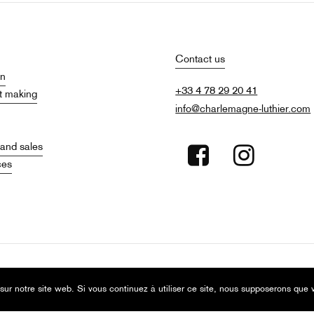
Contact us
on
+33 4 78 29 20 41
t making
info@charlemagne-luthier.com
and sales
ces
sur notre site web. Si vous continuez à utiliser ce site, nous supposerons que v