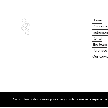
Home
Restorati
Instrumen
Rental
The team
Purchase 
Our servi
©
2026
Christian Charlemagne – Luthier in Lyon
Nous utilisons des cookies pour vous garantir la meilleure expérience 