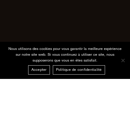
Nous utilisons des cookies pour vous garantir la meilleure expérience
sur notre site web. Si vous continuez à utiliser ce site, nous
supposerons que vous en êtes satisfait.
Accepter
Politique de confidentialité
Established in the heart of Lyon
for more than 20 years, master
luthier Christian Charlemagne
and his team welcome and advise
you. As a beginner or
experienced musician, here,