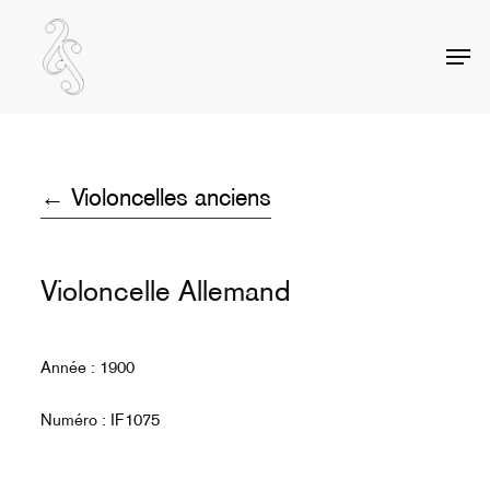
Skip
to
Men
Close
main
Menu
content
← Violoncelles anciens
Violoncelle Allemand
Année : 1900
Numéro : IF1075