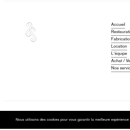
Accueil
Restaurat
Fabricati
Location
L'équipe
Achat / V
Nos servi
©
2026
Christian Charlemagne – Luthier à Lyon
Nous utilisons des cookies pour vous garantir la meilleure expérience 