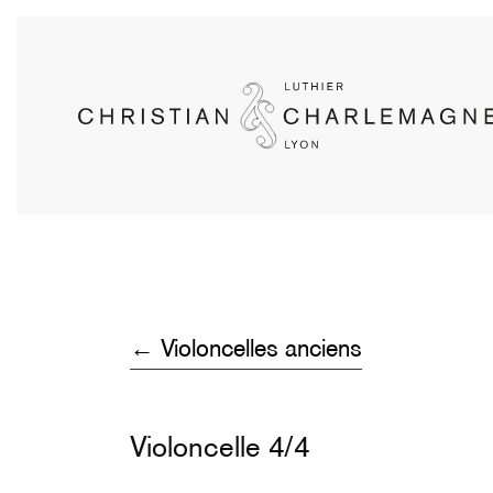
Skip
to
main
content
← Violoncelles anciens
Violoncelle 4/4