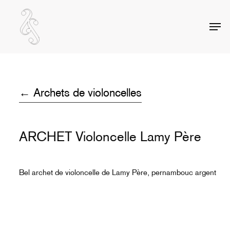
Skip
to
Men
Close
main
Menu
content
← Archets de violoncelles
ARCHET Violoncelle Lamy Père
Bel archet de violoncelle de Lamy Père, pernambouc argent