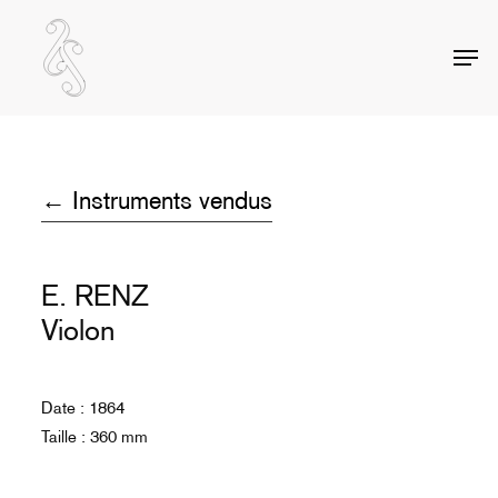
Skip
to
Men
Close
main
Menu
content
← Instruments vendus
E. RENZ
Violon
Date : 1864
Taille : 360 mm