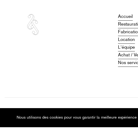
Accueil
Restaurat
Fabricati
Location
L'équipe
Achat / V
Nos servi
©
2026
Christian Charlemagne – Luthier à Lyon
Nous utilisons des cookies pour vous garantir la meilleure expérience 