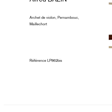
Alfred BAZIN
Archet de violon, Pernambouc,
Maillechort
Référence LP862bis