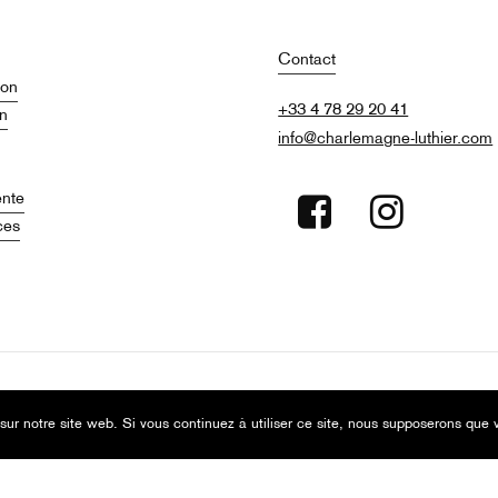
Contact
ion
+33 4 78 29 20 41
on
info@charlemagne-luthier.com
ente
ces
sur notre site web. Si vous continuez à utiliser ce site, nous supposerons que v