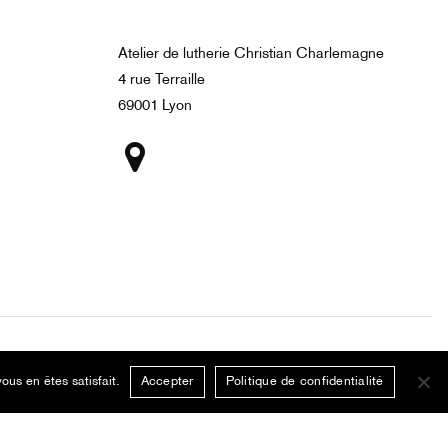
Atelier de lutherie Christian Charlemagne
4 rue Terraille
69001 Lyon
Mentions légales
Politique de confidentialité
ous en êtes satisfait.
Accepter
Politique de confidentialité