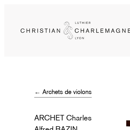
Skip
to
main
content
← Archets de violons
ARCHET Charles